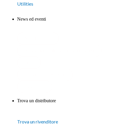
Utilities
News ed eventi
Nuovi prodotti
Notizie aziendali e comunicati stampa
Fiere
Formazione e webinar
Casi studio
Trova un distributore
Trova un rivenditore