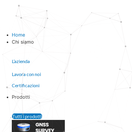
Vai
al
contenuto
Home
Chi siamo
Chiudi Chi siamo
Apri Chi siamo
L’azienda
Lavora con noi
Certificazioni
Prodotti
Chiudi Prodotti
Apri Prodotti
Tutti i prodotti