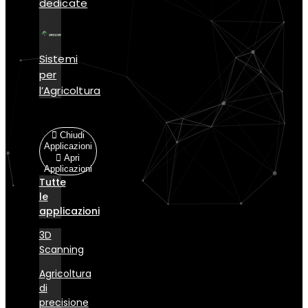
dedicate
Sistemi
per
l’Agricoltura
Applicazioni
Chiudi
Applicazioni
Apri
Applicazioni
Tutte
le
applicazioni
3D
Scanning
Agricoltura
di
precisione