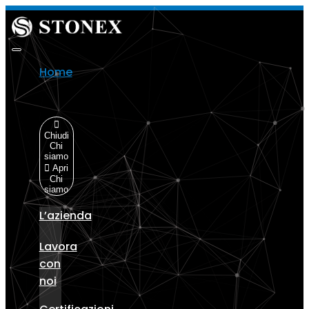
Vai
al
contenuto
Home
Chi
siamo
Chiudi
Chi
siamo
Apri
Chi
siamo
L’azienda
Lavora
con
noi