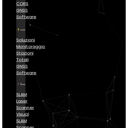
CORS
GNSS
Software
Soluzioni
Monitoraggio
Stazioni
Totali
GNSS
Software
SLAM
Laser
Scanner
Visual
SLAM
Scanner