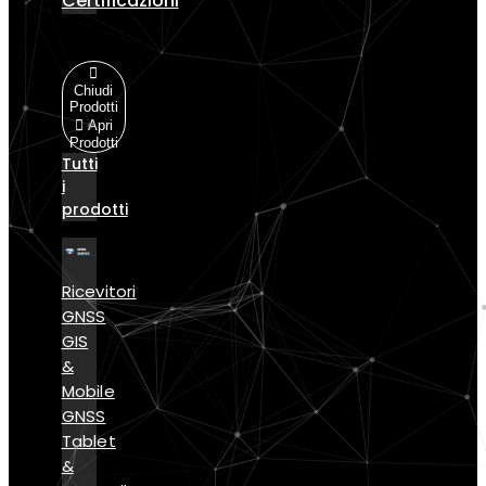
Certificazioni
Prodotti
Chiudi
Prodotti
Apri
Prodotti
Tutti
i
prodotti
Ricevitori
GNSS
GIS
&
Mobile
GNSS
Tablet
&