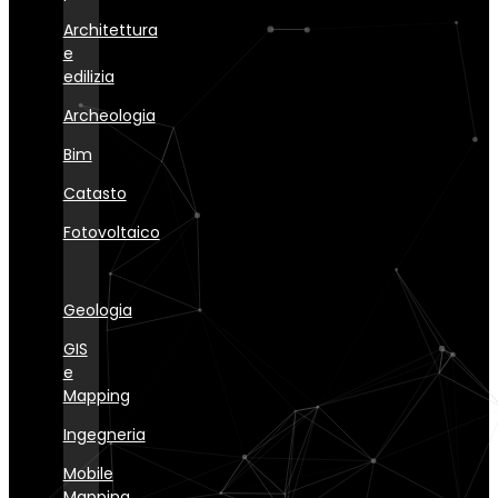
Architettura
e
edilizia
Archeologia
Bim
Catasto
Fotovoltaico
Geologia
GIS
e
Mapping
Ingegneria
Mobile
Mapping