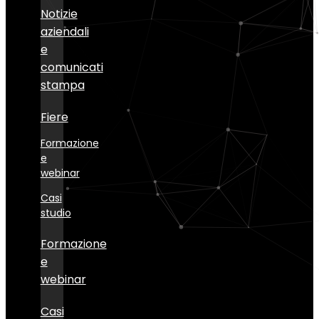
Notizie
aziendali
e
comunicati
stampa
Fiere
Formazione
e
webinar
Casi
studio
Formazione
e
webinar
Casi