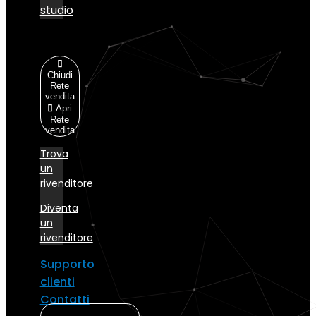
studio
Rete
vendita
Chiudi
Rete
vendita
Apri
Rete
vendita
Trova
un
rivenditore
Diventa
un
rivenditore
Supporto
clienti
Contatti