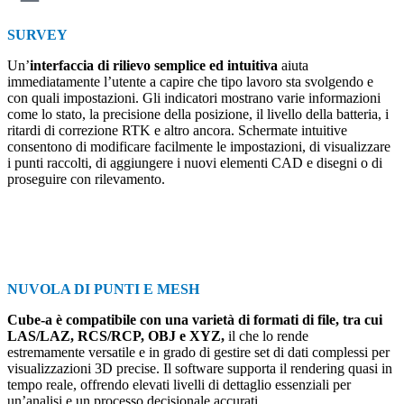
SURVEY
Un’
interfaccia di rilievo semplice ed intuitiva
aiuta
immediatamente l’utente a capire che tipo lavoro sta svolgendo e
con quali impostazioni. Gli indicatori mostrano varie informazioni
come lo stato, la precisione della posizione, il livello della batteria, i
ritardi di correzione RTK e altro ancora. Schermate intuitive
consentono di modificare facilmente le impostazioni, di visualizzare
i punti raccolti, di aggiungere i nuovi elementi CAD e disegni o di
proseguire con rilevamento.
NUVOLA DI PUNTI E MESH
Cube-a è compatibile con una varietà di formati di file, tra cui
LAS/LAZ, RCS/RCP, OBJ e XYZ,
il che lo rende
estremamente versatile e in grado di gestire set di dati complessi per
visualizzazioni 3D precise. Il software supporta il rendering quasi in
tempo reale, offrendo elevati livelli di dettaglio essenziali per
un’analisi e un processo decisionale accurati.