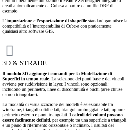
definiti liberamente utilizzando il Feature Set designer integrato o
creati automaticamente da Cube-a a partire da un file DBF di
esempio.
L’
importazione e l’esportazione di shapefile
standard garantisce la
compatibilità e l’interoperabilità di Cube-a con praticamente
qualsiasi altro software GIS.
3D & STRADE
Il modulo 3D aggiunge i comandi per la Modellazione di
Superfici in tempo reale
. La selezione dei punti base e dei vincoli
avviene per suddivisione in layer. I vincoli sono opzionali:
includono un perimetro, linee di discontinuità e buchi (aree chiuse
da non triangolare).
La modalità di visualizzazione dei modelli è selezionabile tra
wireframe, triangoli solidi e lati, triangoli ombreggiati e lati, oppure
perimetro esterno e punti triangolati.
I calcoli dei volumi possono
essere facilmente definiti
, per esempio tra una superficie a triangoli
e un piano di riferimento orizzontale o inclinato. I risultati del