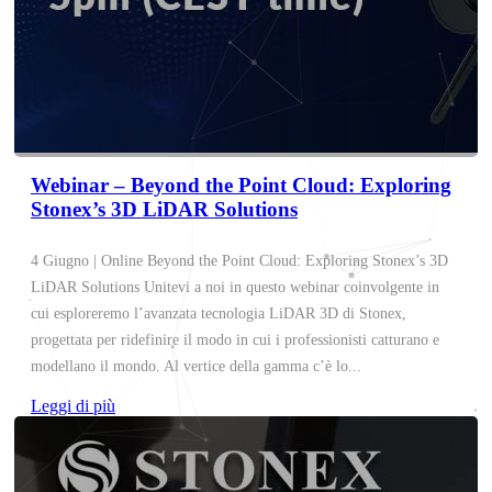
Webinar – Beyond the Point Cloud: Exploring
Stonex’s 3D LiDAR Solutions
4 Giugno | Online Beyond the Point Cloud: Exploring Stonex’s 3D
LiDAR Solutions Unitevi a noi in questo webinar coinvolgente in
cui esploreremo l’avanzata tecnologia LiDAR 3D di Stonex,
progettata per ridefinire il modo in cui i professionisti catturano e
modellano il mondo. Al vertice della gamma c’è lo...
Leggi di più