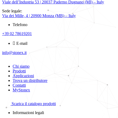
Viale dell’Industria 53 | 20037 Paderno Dugnano (MI) – Italy
Sede legale:
Via dei Mille, 4 | 20900 Monza (MB) – Italy
Telefono
+39 02 78619201
E-mail
info@stonex.it
Chi siamo
Prodotti
Applicazioni
Trova un distributore
Contatti
MyStonex
Scarica il catalogo prodotti
Informazioni legali