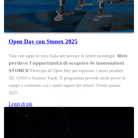
Open Day con Stonex 2025
Tour con tappe in tutta Italia per provare le nostre tecnologie. 𝗡𝗼𝗻
𝗽𝗲𝗿𝗱𝗲𝗿𝗲 𝗹’𝗼𝗽𝗽𝗼𝗿𝘁𝘂𝗻𝗶𝘁𝗮̀ 𝗱𝗶 𝘀𝗰𝗼𝗽𝗿𝗶𝗿𝗲 𝗹𝗲 𝗶𝗻𝗻𝗼𝘃𝗮𝘇𝗶𝗼𝗻𝗶
𝗦𝗧𝗢𝗡𝗘𝗫!Partecipa all’Open Day per esplorare i nuovi prodotti
3D, GNSS e Stazioni Totali. Il programma prevede anche prove in
campo e confronto con i nostri esperti del settore. Eventi passati
2025:...
Leggi di più