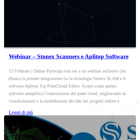
Webinar – Stonex Scanners e Aplitop Software
12 Febbraio | Online Partecipa con noi a un webinar esclusivo che
illustra la potente integrazione tra la tecnologia Stonex SLAM e il
software Aplitop Tcp PointCloud Editor. Scopri come questo
software semplifica l’elaborazione del point cloud, migliorando la
visualizzazione e la modellazione dei dati nei progetti indoor e...
Leggi di più