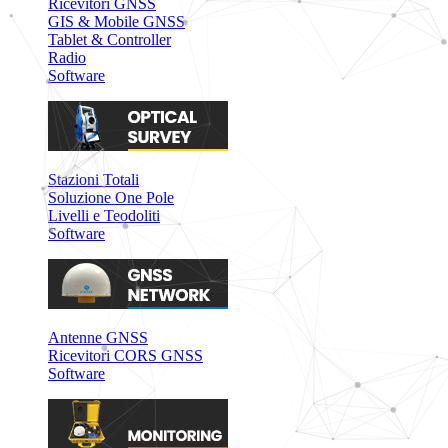
Ricevitori GNSS
GIS & Mobile GNSS
Tablet & Controller
Radio
Software
Stazioni Totali
Soluzione One Pole
Livelli e Teodoliti
Software
Antenne GNSS
Ricevitori CORS GNSS
Software