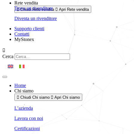
Rete vendita
Trova un rivenditore
Chiudi Rete vendita
Apri Rete vendita
Diventa un rivenditore
Supporto clienti
Contatti
MyStonex
Cerca
Home
Chi siamo
Chiudi Chi siamo
Apri Chi siamo
L’azienda
Lavora con noi
Certificazioni