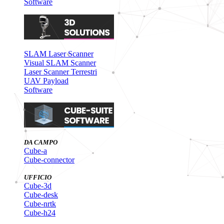
Software
SLAM Laser Scanner
Visual SLAM Scanner
Laser Scanner Terrestri
UAV Payload
Software
DA CAMPO
Cube-a
Cube-connector
UFFICIO
Cube-3d
Cube-desk
Cube-nrtk
Cube-h24