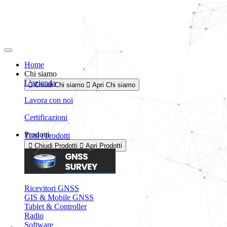
Vai
al
contenuto
Home
Chi siamo
L’azienda
Chiudi Chi siamo
Apri Chi siamo
Lavora con noi
Certificazioni
Prodotti
Tutti i prodotti
Chiudi Prodotti
Apri Prodotti
Ricevitori GNSS
GIS & Mobile GNSS
Tablet & Controller
Radio
Software