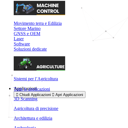
Movimento terra e Edilizia
Settore Marino
GNSS e OEM
Laser
Software
Soluzioni dedicate
Sistemi per l’Agricoltura
Applicazioni
Tutte le applicazioni
Chiudi Applicazioni
Apri Applicazioni
3D Scanning
Agricoltura di precisione
Architettura e edilizia
Archeologia