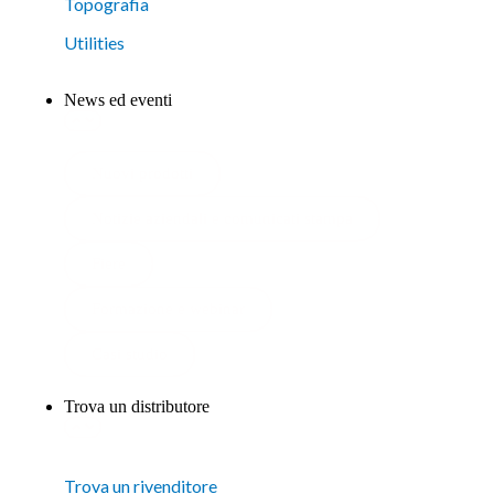
Topografia
Utilities
News ed eventi
Nuovi prodotti
Notizie aziendali e comunicati stampa
Fiere
Formazione e webinar
Casi studio
Trova un distributore
Trova un rivenditore