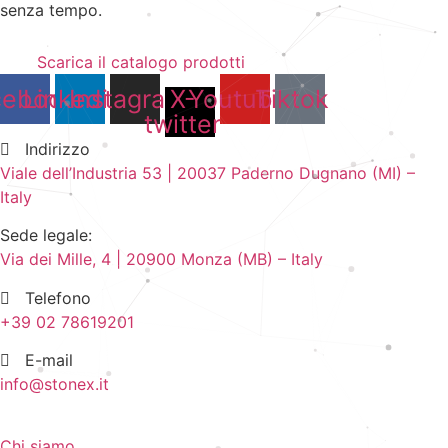
senza tempo.
Scarica il catalogo prodotti
cebook
Linkedin
Instagram
X-
Youtube
Tiktok
twitter
Indirizzo
Viale dell’Industria 53 | 20037 Paderno Dugnano (MI) –
Italy
Sede legale:
Via dei Mille, 4 | 20900 Monza (MB) – Italy
Telefono
+39 02 78619201
E-mail
info@stonex.it
Chi siamo