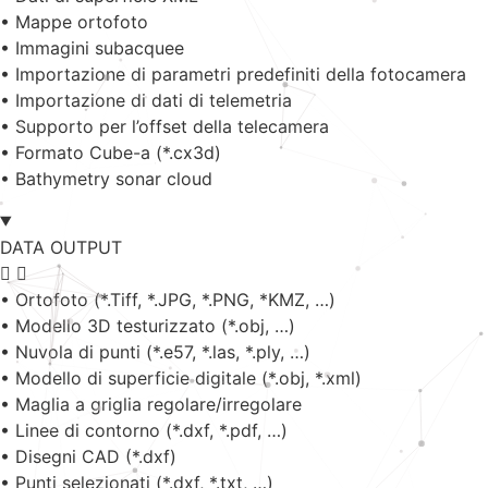
• Mappe ortofoto
• Immagini subacquee
• Importazione di parametri predefiniti della fotocamera
• Importazione di dati di telemetria
• Supporto per l’offset della telecamera
• Formato Cube-a (*.cx3d)
• Bathymetry sonar cloud
DATA OUTPUT
• Ortofoto (*.Tiff, *.JPG, *.PNG, *KMZ, …)
• Modello 3D testurizzato (*.obj, …)
• Nuvola di punti (*.e57, *.las, *.ply, …)
• Modello di superficie digitale (*.obj, *.xml)
• Maglia a griglia regolare/irregolare
• Linee di contorno (*.dxf, *.pdf, …)
• Disegni CAD (*.dxf)
• Punti selezionati (*.dxf, *.txt, …)