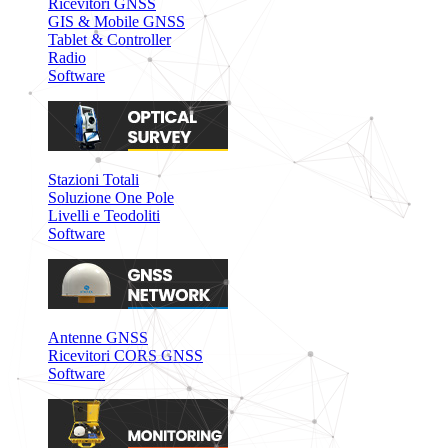
Ricevitori GNSS
GIS & Mobile GNSS
Tablet & Controller
Radio
Software
Stazioni Totali
Soluzione One Pole
Livelli e Teodoliti
Software
Antenne GNSS
Ricevitori CORS GNSS
Software