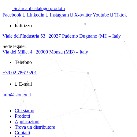
Scarica il catalogo prodotti
Facebook
Linkedin
Instagram
X-twitter
Youtube
Tiktok
Indirizzo
Viale dell’Industria 53 | 20037 Paderno Dugnano (MI) – Italy
Sede legale:
Via dei Mille, 4 | 20900 Monza (MB) – Italy
Telefono
+39 02 78619201
E-mail
info@stonex.it
Chi siamo
Prodotti
Applicazioni
Trova un distributore
Contatti