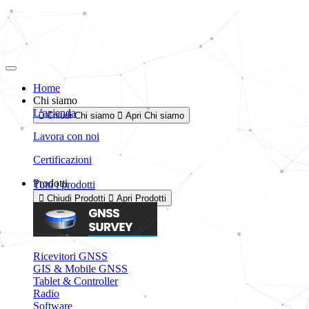
Vai
al
contenuto
Home
Chi siamo
L’azienda
Chiudi Chi siamo
Apri Chi siamo
Lavora con noi
Certificazioni
Prodotti
Tutti i prodotti
Chiudi Prodotti
Apri Prodotti
Ricevitori GNSS
GIS & Mobile GNSS
Tablet & Controller
Radio
Software