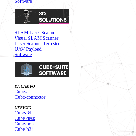
Software
SLAM Laser Scanner
Visual SLAM Scanner
Laser Scanner Terrestri
UAV Payload
Software
DA CAMPO
Cube-a
Cube-connector
UFFICIO
Cube-3d
Cube-desk
Cube-nrtk
Cube-h24