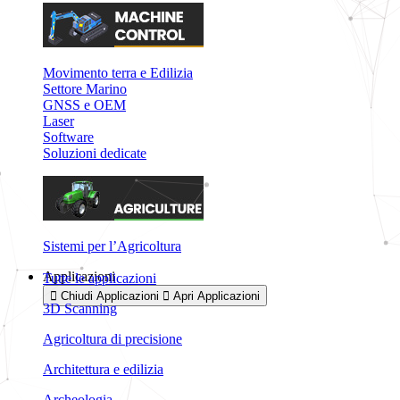
Movimento terra e Edilizia
Settore Marino
GNSS e OEM
Laser
Software
Soluzioni dedicate
Sistemi per l’Agricoltura
Applicazioni
Tutte le applicazioni
Chiudi Applicazioni
Apri Applicazioni
3D Scanning
Agricoltura di precisione
Architettura e edilizia
Archeologia