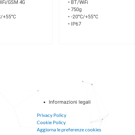
WiFi/GSM 4G
• BT/WiFi
• 750g
C/+55°C
• -20°C/+55°C
• IP67
Scarica il catalogo prodotti
Informazioni legali
Privacy Policy
Cookie Policy
Aggiorna le preferenze cookies