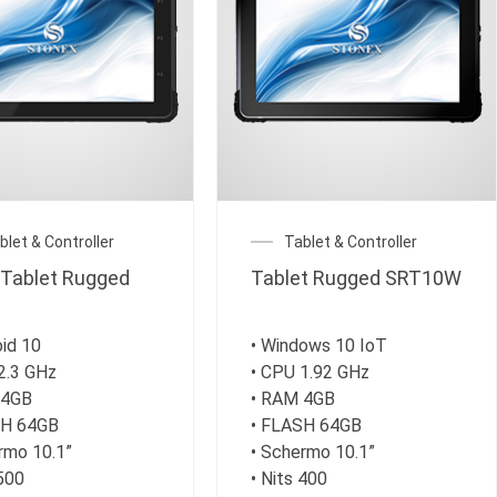
blet & Controller
Tablet & Controller
Tablet Rugged
Tablet Rugged SRT10W
oid 10
• Windows 10 IoT
2.3 GHz
• CPU 1.92 GHz
 4GB
• RAM 4GB
SH 64GB
• FLASH 64GB
rmo 10.1”
• Schermo 10.1”
 500
• Nits 400