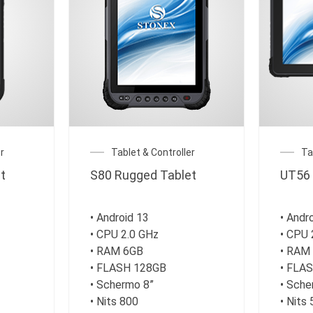
r
Tablet & Controller
Ta
t
S80 Rugged Tablet
UT56 
• Android 13
• Andr
• CPU 2.0 GHz
• CPU 
• RAM 6GB
• RAM
• FLASH 128GB
• FLA
• Schermo 8”
• Sche
• Nits 800
• Nits