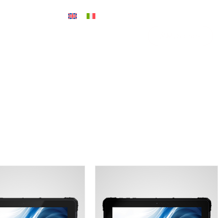
MyStonex