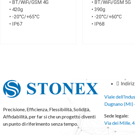
• BT/WiFi/GSM 4G
• BT/WiFi/GSM 5G
• 420g
• 390g
• -20°C/+65°C
• -20°C/+60°C
• IP67
• IP68
Indiri
Viale dell’Indu
Dugnano (MI) –
Precisione, Efficienza, Flessibilità, Solidità,
Sede legale:
Affidabilità, per far sì che un progetto diventi
Via dei Mille,
un punto di riferimento senza tempo.