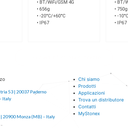
• BT/WiFi/GSM 4G
• BT/
• 656g
• 750g
• -20°C/+60°C
• -10°
• IP67
• IP67
Richiedi informazioni/prezzo
zzo
Chi siamo
Prodotti
stria 53 | 20037 Paderno
Applicazioni
 Italy
Trova un distributore
Contatti
MyStonex
 4 | 20900 Monza (MB) – Italy