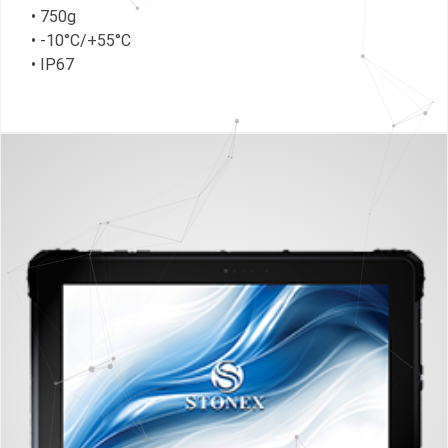
• 750g
• -10°C/+55°C
• IP67