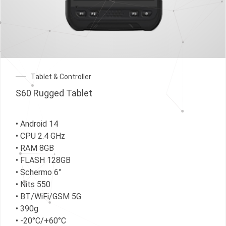
Tablet & Controller
S60 Rugged Tablet
• Android 14
• CPU 2.4 GHz
• RAM 8GB
• FLASH 128GB
• Schermo 6”
• Nits 550
• BT/WiFi/GSM 5G
• 390g
• -20°C/+60°C