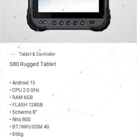
Tablet & Controller
S80 Rugged Tablet
• Android 13
• CPU 2.0 GHz
• RAM 6GB
• FLASH 128GB
• Schermo 8”
• Nits 800
• BT/WiFi/GSM 4G
• 656g