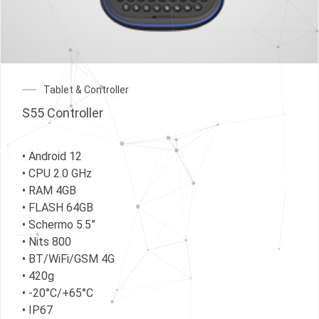
Tablet & Controller
S55 Controller
• Android 12
• CPU 2.0 GHz
• RAM 4GB
• FLASH 64GB
• Schermo 5.5”
• Nits 800
• BT/WiFi/GSM 4G
• 420g
• -20°C/+65°C
• IP67